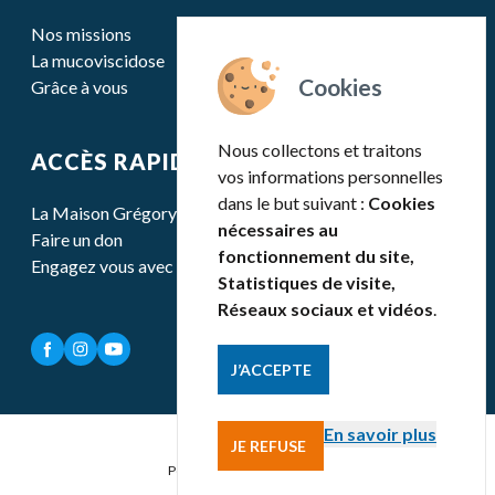
Nos missions
La mucoviscidose
Grâce à vous
Nous collectons et traitons
ACCÈS RAPIDE
vos informations personnelles
dans le but suivant :
Cookies
La Maison Grégory Lemarchal
nécessaires au
Faire un don
fonctionnement du site,
Engagez vous avec nous
Statistiques de visite,
Réseaux sociaux et vidéos
.
J’ACCEPTE
En savoir plus
JE REFUSE
Mentions légales
Politique de confidentialité
Contact