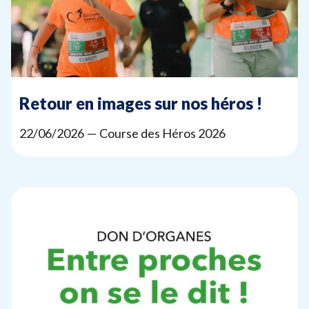
Devenir bénévole
Organiser un événement
Pour les écoles
Retour en images sur nos héros !
Legs & Assurance-vie
Lancer une collecte
22
/
06
/
2026
— Course des Héros
2026
Devenir partenaire