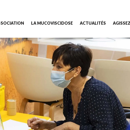
SSOCIATION
LA MUCOVISCIDOSE
ACTUALITÉS
AGISSE
sociation
Qu'est-ce que c'est ?
Toutes nos actualités
Comment 
combat de Grégory
Les soins
Nos manifestations
Faire un 
 missions
Aujourd'hui avec la mucoviscidose...
Donner c
re équipe
Vous êtes concernés par la muco ?
Devenir 
 finances
Les CRCM
Devenir 
Organise
Pour les 
Legs & A