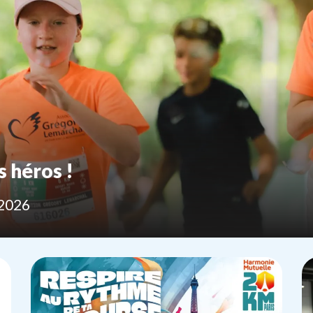
s héros !
2026