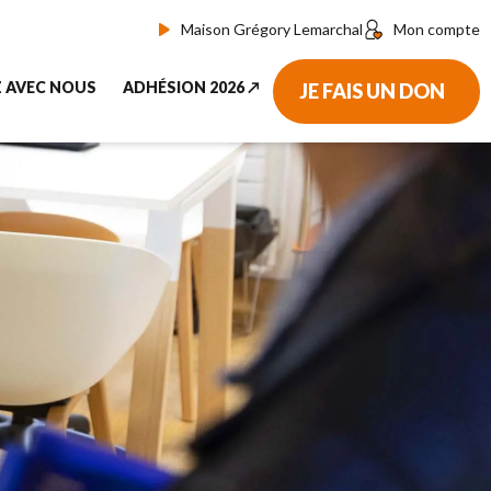
Maison Grégory Lemarchal
Mon compte
Z AVEC NOUS
ADHÉSION 2026 ↗︎
JE FAIS UN DON
nous aider
Adhérer ou renouveler votre adhésion par CB
don ↗︎
Adhérer par prélèvement automatique
haque mois
adhérent
bénévole
r un événement
écoles
ssurance-vie