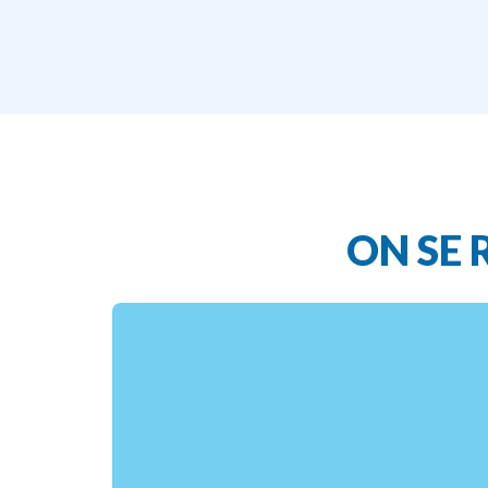
ON
SE