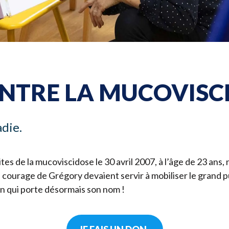
Lancer un
Devenir p
ONTRE LA MUCOVISCI
adie.
tes de la mucoviscidose le
30
avril
2007
, à l’âge de
23
ans, 
le courage de Grégory devaient servir à mobiliser le grand
on qui porte désormais son nom !