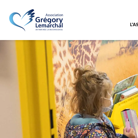
L'A
L'as
Le 
Nos
Not
Nos