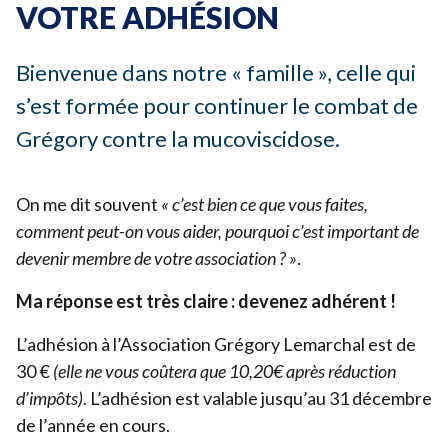
VOTRE ADHÉSION
Devenir bénévole
Bienvenue dans notre « famille », celle qui
Organiser un événement
s’est formée pour continuer le combat de
Pour les écoles
Grégory contre la mucoviscidose.
Legs & Assurance-vie
Lancer une collecte
On me dit souvent
« c’est bien ce que vous faites,
Devenir partenaire
comment peut-on vous aider, pourquoi c’est important de
devenir membre de votre association ? »
.
Ma réponse est très claire : devenez adhérent !
L’adhésion à l’Association Grégory Lemarchal est de
30
€
(elle ne vous coûtera que
10
,
20
€ après réduction
d’impôts)
. L’adhésion est valable jusqu’au
31
décembre
de l’année en cours.