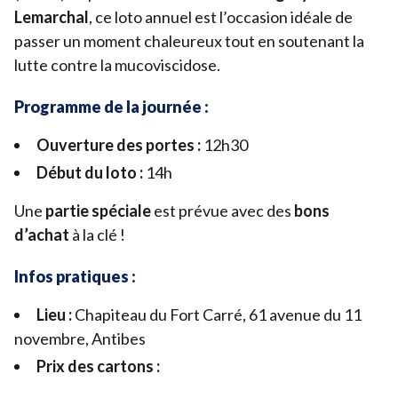
Lemarchal
, ce loto annuel est l’occasion idéale de
Devenir bénévole
passer un moment chaleureux tout en soutenant la
lutte contre la mucoviscidose.
Organiser un événement
Pour les écoles
Programme de la journée :
Legs & Assurance-vie
Ouverture des portes :
12
h
30
Lancer une collecte
Début du loto :
14
h
Devenir partenaire
Une
partie spéciale
est prévue avec des
bons
d’achat
à la clé !
Infos pratiques :
Lieu :
Chapiteau du Fort Carré,
61
avenue du
11
novembre, Antibes
Prix des cartons :