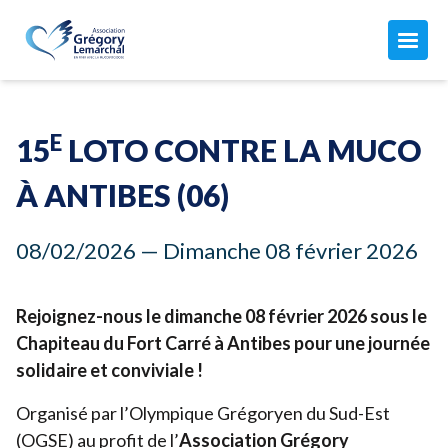
L'ASSOCIATION
Maison Grégory Lemarchal
E
15
LOTO CONTRE LA MUCO
L'association
LA MUCOVISCIDOSE
Le combat de Grégory
À ANTIBES (
06
)
Mon compte
Qu'est-ce que c'est ?
Nos missions
ACTUALITÉS
08
/
02
/
2026
— Dimanche
08
février
2026
Les soins
Notre équipe
Toutes nos actualités
Aujourd'hui avec la mucoviscidose...
Nos finances
AGISSEZ AVEC NOUS
Nos manifestations
Rejoignez-nous le dimanche
08
février
2026
sous le
Vous êtes concernés par la muco ?
Comment nous aider
Chapiteau du Fort Carré à Antibes pour une journée
Les CRCM
ADHÉSION 2026 ↗︎
solidaire et conviviale !
Faire un don ↗︎
Adhérer ou renouveler votre adhésion par CB
Donner chaque mois
Organisé par l’Olympique Grégoryen du Sud-Est
Adhérer par prélèvement automatique
JE FAIS UN DON
(
OGSE
) au profit de l’
Association Grégory
Devenir adhérent