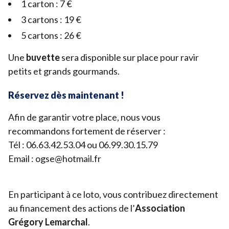
1
carton :
7
€
3
cartons :
19
€
5
cartons :
26
€
Une
buvette
sera disponible sur place pour ravir
petits et grands gourmands.
Réservez dès maintenant !
Afin de garantir votre place, nous vous
recommandons fortement de réserver :
Tél :
06
.
63
.
42
.
53
.
04
ou
06
.
99
.
30
.
15
.
79
Email : ogse@​hotmail.​fr
En participant à ce loto, vous contribuez directement
au financement des actions de l’
Association
Grégory Lemarchal
.