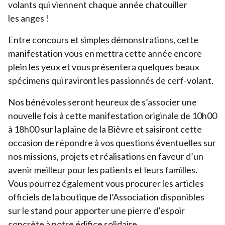
volants qui viennent chaque année chatouiller
les anges !
Devenir bénévole
Organiser un événement
Entre concours et simples démonstrations, cette
manifestation vous en mettra cette année encore
Pour les écoles
plein les yeux et vous présentera quelques beaux
Legs & Assurance-vie
spécimens qui raviront les passionnés de cerf-volant.
Lancer une collecte
Nos bénévoles seront heureux de s’associer une
Devenir partenaire
nouvelle fois à cette manifestation originale de
10
h
00
à
18
h
00
sur la plaine de la Bièvre et saisiront cette
occasion de répondre à vos questions éventuelles sur
nos missions, projets et réalisations en faveur d’un
avenir meilleur pour les patients et leurs familles.
Vous pourrez également vous procurer les articles
officiels de la boutique de l’Association disponibles
sur le stand pour apporter une pierre d’espoir
concrète à notre édifice solidaire