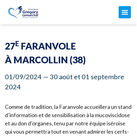
L'ASSOCIATION
Maison Grégory Lemarchal
E
27
FARANVOLE
L'association
LA MUCOVISCIDOSE
Le combat de Grégory
À MARCOLLIN (
38
)
Mon compte
Qu'est-ce que c'est ?
Nos missions
ACTUALITÉS
01
/
09
/
2024
—
30
août et
01
septembre
Les soins
Notre équipe
Toutes nos actualités
2024
Aujourd'hui avec la mucoviscidose...
Nos finances
AGISSEZ AVEC NOUS
Nos manifestations
Vous êtes concernés par la muco ?
Comment nous aider
Comme de tradition, la Faranvole accueillera un stand
Les CRCM
ADHÉSION 2026 ↗︎
Faire un don ↗︎
d’information et de sensibilisation à la mucoviscidose
Adhérer ou renouveler votre adhésion par CB
et au don d’organes, tenu par notre équipe iséroise
Donner chaque mois
qui vous permettra tout en venant admirer les cerfs-
Adhérer par prélèvement automatique
JE FAIS UN DON
Devenir adhérent