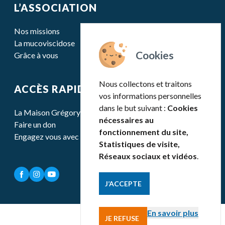
L’ASSOCIATION
Nos missions
La mucoviscidose
Grâce à vous
Nous collectons et traitons
ACCÈS RAPIDE
vos informations personnelles
dans le but suivant :
Cookies
La Maison Grégory Lemarchal
nécessaires au
Faire un don
fonctionnement du site,
Engagez vous avec nous
Statistiques de visite,
Réseaux sociaux et vidéos
.
J’ACCEPTE
En savoir plus
JE REFUSE
Mentions légales