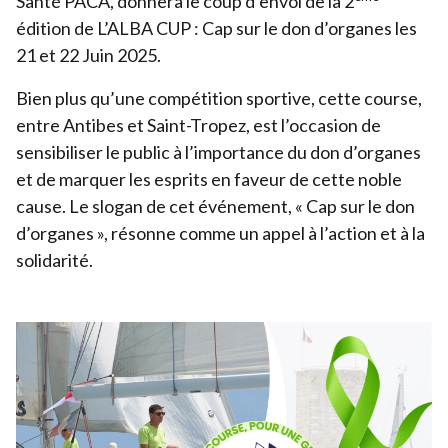
Santé
PACA
, donnera le coup d’envoi de la
2
édition de L’
ALBA
CUP
: Cap sur le don d’organes les
Devenir bénévole
21
et
22
Juin
2025
.
Organiser un événement
Bien plus qu’une compétition sportive, cette course,
Pour les écoles
entre Antibes et Saint-Tropez, est l’occasion de
Legs & Assurance-vie
sensibiliser le public à l’importance du don d’organes
et de marquer les esprits en faveur de cette noble
Lancer une collecte
cause. Le slogan de cet événement, « Cap sur le don
Devenir partenaire
d’organes », résonne comme un appel à l’action et à la
solidarité.