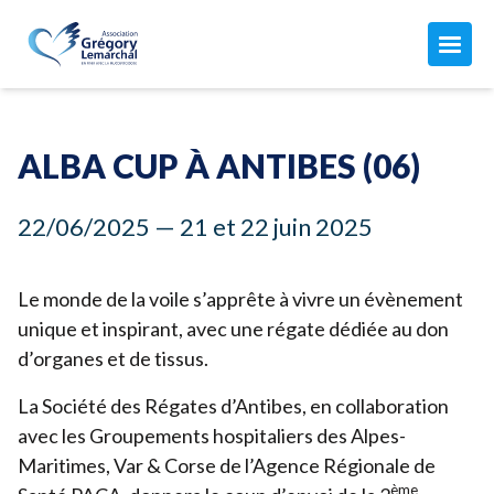
L'ASSOCIATION
Maison Grégory Lemarchal
ALBA CUP À ANTIBES (
06
)
L'association
LA MUCOVISCIDOSE
Le combat de Grégory
22
/
06
/
2025
—
21
et
22
juin
2025
Mon compte
Qu'est-ce que c'est ?
Nos missions
ACTUALITÉS
Les soins
Notre équipe
Le monde de la voile s’apprête à vivre un évènement
Toutes nos actualités
Aujourd'hui avec la mucoviscidose...
unique et inspirant, avec une régate dédiée au don
Nos finances
AGISSEZ AVEC NOUS
Nos manifestations
Vous êtes concernés par la muco ?
d’organes et de tissus.
Comment nous aider
Les CRCM
ADHÉSION 2026 ↗︎
La Société des Régates d’Antibes, en collaboration
Faire un don ↗︎
avec les Groupements hospitaliers des Alpes-
Adhérer ou renouveler votre adhésion par CB
Donner chaque mois
Maritimes, Var
&
Corse de l’Agence Régionale de
Adhérer par prélèvement automatique
JE FAIS UN DON
Devenir adhérent
ème