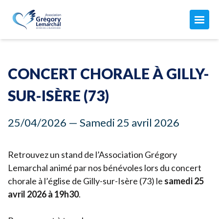
L'ASSOCIATION
Maison Grégory Lemarchal
CONCERT CHORALE À GILLY-
L'association
LA MUCOVISCIDOSE
Le combat de Grégory
SUR-ISÈRE (
73
)
Mon compte
Qu'est-ce que c'est ?
Nos missions
ACTUALITÉS
25
/
04
/
2026
— Samedi
25
avril
2026
Les soins
Notre équipe
Toutes nos actualités
Aujourd'hui avec la mucoviscidose...
Nos finances
AGISSEZ AVEC NOUS
Nos manifestations
Retrouvez un stand de l’Association Grégory
Vous êtes concernés par la muco ?
Comment nous aider
Lemarchal animé par nos bénévoles lors du concert
Les CRCM
ADHÉSION 2026 ↗︎
chorale à l’église de Gilly-sur-Isère (
73
) le
samedi
25
Faire un don ↗︎
avril
2026
à
19
h
30
.
Adhérer ou renouveler votre adhésion par CB
Donner chaque mois
Adhérer par prélèvement automatique
JE FAIS UN DON
Devenir adhérent