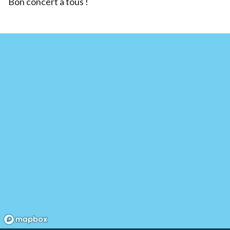
Bon concert à tous !
Devenir bénévole
Organiser un événement
Pour les écoles
Legs & Assurance-vie
Lancer une collecte
Devenir partenaire