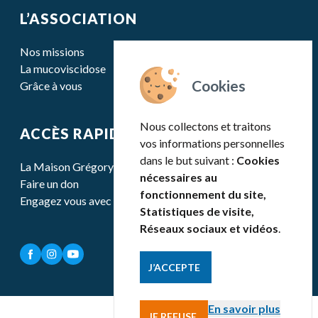
L’ASSOCIATION
Nos missions
La mucoviscidose
Grâce à vous
Nous collectons et traitons
ACCÈS RAPIDE
vos informations personnelles
dans le but suivant :
Cookies
La Maison Grégory Lemarchal
nécessaires au
Faire un don
fonctionnement du site,
Engagez vous avec nous
Statistiques de visite,
Réseaux sociaux et vidéos
.
J’ACCEPTE
En savoir plus
JE REFUSE