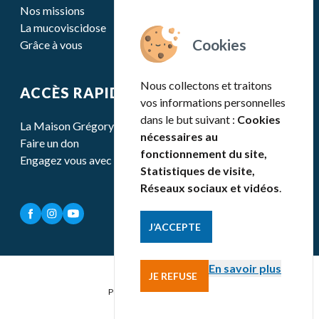
Nos missions
La mucoviscidose
Grâce à vous
Nous collectons et traitons
ACCÈS RAPIDE
vos informations personnelles
dans le but suivant :
Cookies
La Maison Grégory Lemarchal
nécessaires au
Faire un don
fonctionnement du site,
Engagez vous avec nous
Statistiques de visite,
Réseaux sociaux et vidéos
.
J’ACCEPTE
En savoir plus
JE REFUSE
Mentions légales
Politique de confidentialité
Contact
Gestion des cookies