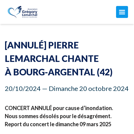
L'ASSOCIATION
Maison Grégory Lemarchal
[ANNULÉ] PIERRE
L'association
LA MUCOVISCIDOSE
Le combat de Grégory
LEMARCHAL CHANTE
Mon compte
Qu'est-ce que c'est ?
Nos missions
À BOURG-ARGENTAL (
42
)
ACTUALITÉS
Les soins
Notre équipe
Toutes nos actualités
Aujourd'hui avec la mucoviscidose...
20
/
10
/
2024
— Dimanche
20
octobre
2024
Nos finances
AGISSEZ AVEC NOUS
Nos manifestations
Vous êtes concernés par la muco ?
Comment nous aider
Les CRCM
CONCERT
ADHÉSION 2026 ↗︎
ANNULÉ
pour cause d’inondation.
Faire un don ↗︎
Nous sommes désolés pour le désagrément.
Adhérer ou renouveler votre adhésion par CB
Donner chaque mois
Report du concert le dimanche
09
mars
2025
Adhérer par prélèvement automatique
JE FAIS UN DON
Devenir adhérent