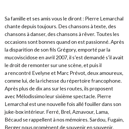
Devenir bénévole
Sa famille et ses amis vous le diront : Pierre Lemarchal
Organiser un événement
chante depuis toujours. Des chansons à texte, des
Pour les écoles
chansons à danser, des chansons à rêver. Toutes les
occasions sont bonnes quand on est passionné. Après
Legs & Assurance-vie
la disparition de son fils Grégory, emporté par la
Lancer une collecte
mucoviscidose en avril
2007
, il s’est demandé s’il avait
Devenir partenaire
le droit de remonter sur une scène, et puis il
a rencontré Evelyne et Marc Prévot, deux amoureux,
comme lui, de la richesse du répertoire francophone.
Après plus de dix ans sur les routes, ils proposent
avec Mélodissimo leur sixième spectacle. Pierre
Lemarchal est une nouvelle fois allé fouiller dans son
juke-box intérieur. Ferré, Brel, Aznavour, Lama,
Bécaud se rappellent à nos mémoires. Sardou, Fugain,
Berger nous promènent de souvenir en souvenir,