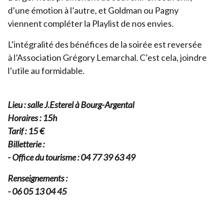
d’une émotion à l’autre, et Goldman ou Pagny
viennent compléter la Playlist de nos envies.
L’intégralité des bénéfices de la soirée est reversée
à l’Association Grégory Lemarchal. C’est cela, joindre
l’utile au formidable.
Lieu : salle J.Esterel à Bourg-Argental
Horaires :
15
h
Tarif :
15
€
Billetterie :
- Office du tourisme :
04
77
39
63
49
Renseignements :
-
06
05
13
04
45