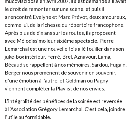
mucoviscidose en avril
2007
, il s’est demandé s’il avait
le droit de remonter sur une scène, et puis il
Devenir bénévole
a rencontré Evelyne et Marc Prévot, deux amoureux,
Organiser un événement
comme lui, de la richesse du répertoire francophone.
Pour les écoles
Après plus de dix ans sur les routes, ils proposent
avec Mélodissimo leur sixième spectacle. Pierre
Legs & Assurance-vie
Lemarchal est une nouvelle fois allé fouiller dans son
Lancer une collecte
juke-box intérieur. Ferré, Brel, Aznavour, Lama,
Bécaud se rappellent à nos mémoires. Sardou, Fugain,
Devenir partenaire
Berger nous promènent de souvenir en souvenir,
d’une émotion à l’autre, et Goldman ou Pagny
viennent compléter la Playlist de nos envies.
L’intégralité des bénéfices de la soirée est reversée
à l’Association Grégory Lemarchal. C’est cela, joindre
l’utile au formidable.