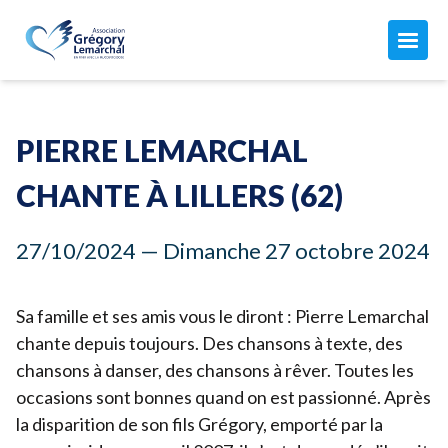
L'ASSOCIATION
Maison Grégory Lemarchal
PIERRE LEMARCHAL
L'association
LA MUCOVISCIDOSE
Le combat de Grégory
CHANTE À LILLERS (
62
)
Mon compte
Qu'est-ce que c'est ?
Nos missions
ACTUALITÉS
27
/
10
/
2024
— Dimanche
27
octobre
2024
Les soins
Notre équipe
Toutes nos actualités
Aujourd'hui avec la mucoviscidose...
Nos finances
AGISSEZ AVEC NOUS
Nos manifestations
Sa famille et ses amis vous le diront : Pierre Lemarchal
Vous êtes concernés par la muco ?
Comment nous aider
chante depuis toujours. Des chansons à texte, des
Les CRCM
ADHÉSION 2026 ↗︎
chansons à danser, des chansons à rêver. Toutes les
Faire un don ↗︎
occasions sont bonnes quand on est passionné. Après
Adhérer ou renouveler votre adhésion par CB
Donner chaque mois
la disparition de son fils Grégory, emporté par la
Adhérer par prélèvement automatique
JE FAIS UN DON
Devenir adhérent