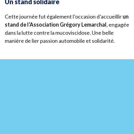
Un stand solidaire
Devenir bénévole
Cette journée fut également l’occasion d’accueillir
un
Organiser un événement
stand de l’Association Grégory Lemarchal
, engagée
dans la lutte contre la mucoviscidose. Une belle
Pour les écoles
manière de lier passion automobile et solidarité.
Legs & Assurance-vie
Lancer une collecte
Devenir partenaire