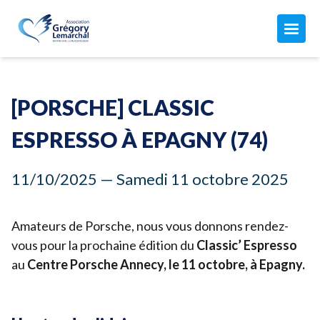
L'ASSOCIATION
Maison Grégory Lemarchal
[PORSCHE] CLASSIC
L'association
LA MUCOVISCIDOSE
Le combat de Grégory
ESPRESSO À EPAGNY (
74
)
Mon compte
Qu'est-ce que c'est ?
Nos missions
ACTUALITÉS
11
/
10
/
2025
— Samedi
11
octobre
2025
Les soins
Notre équipe
Toutes nos actualités
Aujourd'hui avec la mucoviscidose...
Nos finances
AGISSEZ AVEC NOUS
Nos manifestations
Amateurs de Porsche, nous vous donnons rendez-
Vous êtes concernés par la muco ?
Comment nous aider
vous pour la prochaine édition du
Classic’ Espresso
Les CRCM
ADHÉSION 2026 ↗︎
au
Centre Porsche Annecy, le
11
octobre, à Epagny.
Faire un don ↗︎
Adhérer ou renouveler votre adhésion par CB
Donner chaque mois
Adhérer par prélèvement automatique
JE FAIS UN DON
Devenir adhérent