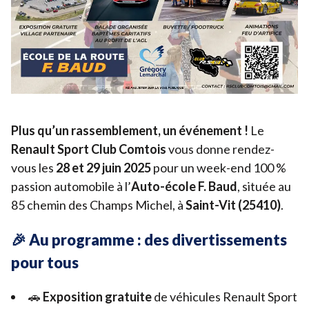
Plus qu’un rassemblement, un événement !
Le
Renault Sport Club Comtois
vous donne rendez-
vous les
28
et
29
juin
2025
pour un week-end
100
%
passion automobile à l’
Auto-école F. Baud
, située au
85
chemin des Champs Michel, à
Saint-Vit (
25410
)
.
🎉 Au programme : des divertissements
pour tous
🚗
Exposition gratuite
de véhicules Renault Sport