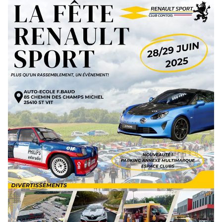
Devenir bénévole
Organiser un événement
Pour les écoles
Legs & Assurance-vie
Lancer une collecte
Devenir partenaire