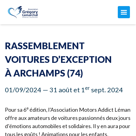
L'ASSOCIATION
Maison Grégory Lemarchal
RASSEMBLEMENT
L'association
LA MUCOVISCIDOSE
Le combat de Grégory
VOITURES D’EXCEPTION
Mon compte
Qu'est-ce que c'est ?
Nos missions
À ARCHAMPS (
74
)
ACTUALITÉS
Les soins
Notre équipe
Toutes nos actualités
Aujourd'hui avec la mucoviscidose...
er
01
/
09
/
2024
—
31
août et
1
sept.
2024
Nos finances
AGISSEZ AVEC NOUS
Nos manifestations
Vous êtes concernés par la muco ?
Comment nous aider
e
Les CRCM
Pour sa
ADHÉSION 2026 ↗︎
6
édition, l’Association Motors Addict Léman
Faire un don ↗︎
offre aux amateurs de voitures passionnés deux jours
Adhérer ou renouveler votre adhésion par CB
Donner chaque mois
d’émotions automobiles et solidaires. Il y en aura pour
Adhérer par prélèvement automatique
JE FAIS UN DON
tous les goûts ! Animations pour les enfants,
Devenir adhérent