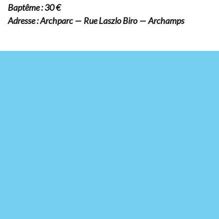
Baptême :
30
€
Adresse : Archparc — Rue Laszlo Biro — Archamps