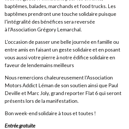
baptêmes, balades, marchands et food trucks. Les
Devenir bénévole
baptêmes prendront une touche solidaire puisque
Organiser un événement
l’intégralité des bénéfices sera reversée
à l’Association Grégory Lemarchal.
Pour les écoles
L’occasion de passer une belle journée en famille ou
Legs & Assurance-vie
entre amis en faisant un geste solidaire et en posant
Lancer une collecte
vous aussi votre pierre à notre édifice solidaire en
Devenir partenaire
faveur de lendemains meilleurs
Nous remercions chaleureusement l’Association
Motors Addict Léman de son soutien ainsi que Paul
Deville et Marc Joly, grand reporter Flat
6
qui seront
présents lors de la manifestation.
Bon week-end solidaire à tous et toutes !
Entrée gratuite