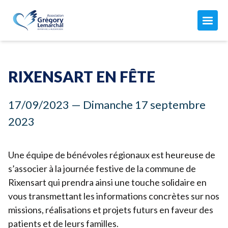
L'ASSOCIATION
Maison Grégory Lemarchal
RIXENSART EN FÊTE
L'association
LA MUCOVISCIDOSE
Le combat de Grégory
17
/
09
/
2023
— Dimanche
17
septembre
Mon compte
Qu'est-ce que c'est ?
Nos missions
2023
ACTUALITÉS
Les soins
Notre équipe
Toutes nos actualités
Aujourd'hui avec la mucoviscidose...
Nos finances
AGISSEZ AVEC NOUS
Une équipe de bénévoles régionaux est heureuse de
Nos manifestations
Vous êtes concernés par la muco ?
s’associer à la journée festive de la commune de
Comment nous aider
Rixensart qui prendra ainsi une touche solidaire en
Les CRCM
ADHÉSION 2026 ↗︎
Faire un don ↗︎
vous transmettant les informations concrètes sur nos
Adhérer ou renouveler votre adhésion par CB
Donner chaque mois
missions, réalisations et projets futurs en faveur des
Adhérer par prélèvement automatique
patients et de leurs familles.
JE FAIS UN DON
Devenir adhérent