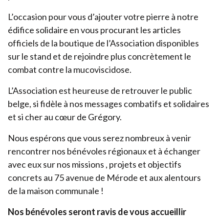
L’occasion pour vous d’ajouter votre pierre à notre
Devenir bénévole
édifice solidaire en vous procurant les articles
Organiser un événement
officiels de la boutique de l’Association disponibles
Pour les écoles
sur le stand et de rejoindre plus concrètement le
combat contre la mucoviscidose.
Legs & Assurance-vie
Lancer une collecte
L’Association est heureuse de retrouver le public
belge, si fidèle à nos messages combatifs et solidaires
Devenir partenaire
et si cher au cœur de Grégory.
Nous espérons que vous serez nombreux à venir
rencontrer nos bénévoles régionaux et à échanger
avec eux sur nos missions , projets et objectifs
concrets au
75
avenue de Mérode et aux alentours
de la maison communale !
Nos bénévoles seront ravis de vous accueillir