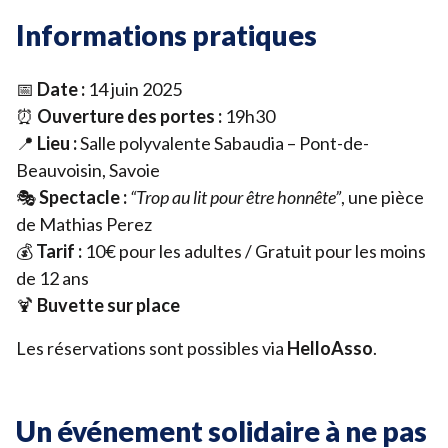
Informations pratiques
📅
Date :
14
juin
2025
⏰
Ouverture des portes :
19
h
30
📍
Lieu :
Salle polyvalente Sabaudia – Pont-de-
Beauvoisin, Savoie
🎭
Spectacle :
“
Trop au lit pour être honnête”
, une pièce
de Mathias Perez
💰
Tarif :
10
€ pour les adultes / Gratuit pour les moins
de
12
ans
🍹
Buvette sur place
Les réservations sont possibles via
HelloAsso
.
Un événement solidaire à ne pas