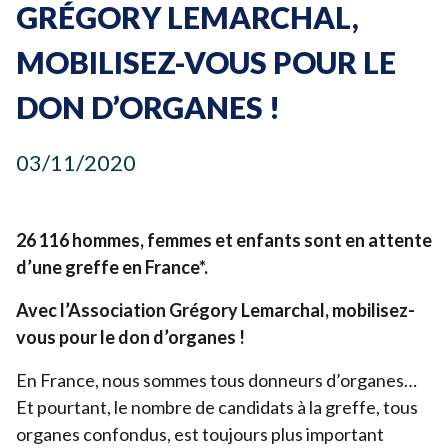
GRÉGORY LEMARCHAL,
Devenir bénévole
MOBILISEZ-VOUS POUR LE
Organiser un événement
DON D’ORGANES !
Pour les écoles
Legs & Assurance-vie
03
/
11
/
2020
Lancer une collecte
Devenir partenaire
26
116
hommes, femmes et enfants sont en attente
d’une greffe en France*.
Avec l’Association Grégory Lemarchal, mobilisez-
vous pour le don d’organes !
En France, nous sommes tous donneurs d’organes…
Et pourtant, le nombre de candidats à la greffe, tous
organes confondus, est toujours plus important