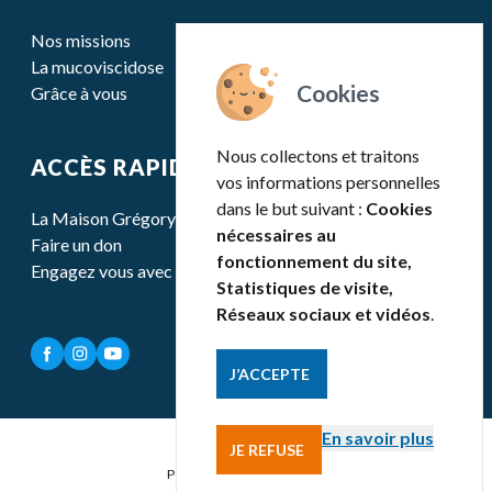
Nos missions
La mucoviscidose
Grâce à vous
Nous collectons et traitons
ACCÈS RAPIDE
vos informations personnelles
dans le but suivant :
Cookies
La Maison Grégory Lemarchal
nécessaires au
Faire un don
fonctionnement du site,
Engagez vous avec nous
Statistiques de visite,
Réseaux sociaux et vidéos
.
J’ACCEPTE
En savoir plus
JE REFUSE
Mentions légales
Politique de confidentialité