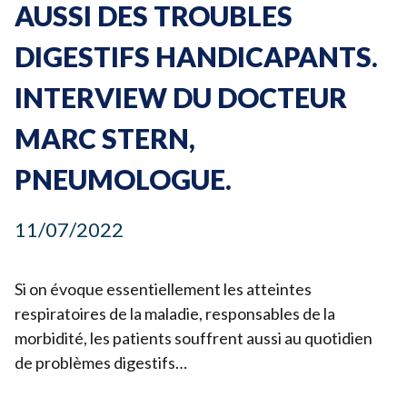
AUSSI DES TROUBLES
Devenir bénévole
DIGESTIFS HANDICAPANTS.
Organiser un événement
INTERVIEW DU DOCTEUR
Pour les écoles
MARC STERN,
Legs & Assurance-vie
Lancer une collecte
PNEUMOLOGUE.
Devenir partenaire
11
/
07
/
2022
Si on évoque essentiellement les atteintes
respiratoires de la maladie, responsables de la
morbidité, les patients souffrent aussi au quotidien
de problèmes digestifs…