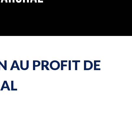
e collecte
artenaire
 AU PROFIT DE
HAL