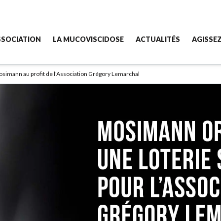
SSOCIATION
LA MUCOVISCIDOSE
ACTUALITÉS
AGISSE
simann au profit de l'Association Grégory Lemarchal
sociation
Qu'est-ce que c'est ?
Toutes nos actualités
Comment 
combat de Grégory
Les soins
Nos manifestations
Faire un 
 missions
Aujourd'hui avec la mucoviscidose...
Donner c
re équipe
Vous êtes concernés par la muco ?
Devenir 
 finances
Les CRCM
Devenir 
Organise
Pour les 
Legs & A