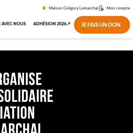
Maison Grégory Lemarchal
Mon compte
Z AVEC NOUS
ADHÉSION 2026 ↗︎
JE FAIS UN DON
nous aider
Adhérer ou renouveler votre adhésion par CB
don ↗︎
Adhérer par prélèvement automatique
haque mois
adhérent
bénévole
r un événement
écoles
ssurance-vie