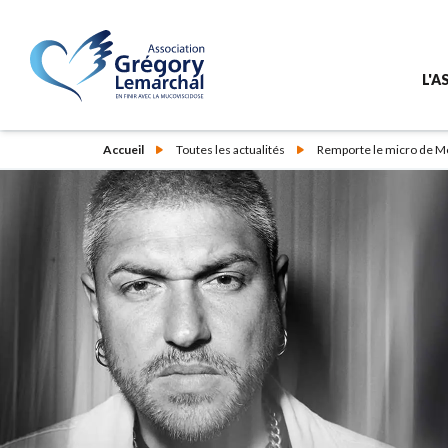
L'A
Accueil
Toutes les actualités
Remporte le micro de Mo
L'as
Le 
Nos
Not
Nos